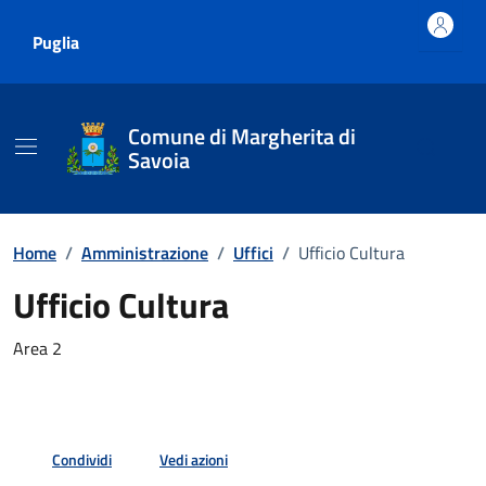
Vai ai contenuti
Vai al footer
Puglia
Comune di Margherita di
Savoia
Home
/
Amministrazione
/
Uffici
/
Ufficio Cultura
Ufficio Cultura
Area 2
Condividi
Vedi azioni