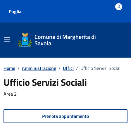
Vai ai contenuti
Vai al footer
Puglia
Comune di Margherita di
Savoia
Home
/
Amministrazione
/
Uffici
/
Ufficio Servizi Sociali
Ufficio Servizi Sociali
Area 2
Prenota appuntamento