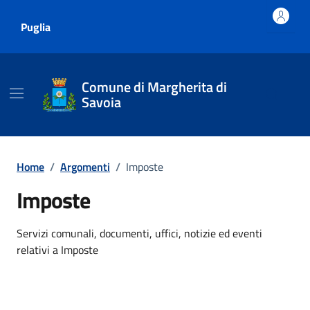
Vai ai contenuti
Vai al footer
Puglia
Comune di Margherita di
Savoia
Home
/
Argomenti
/
Imposte
Imposte
Dettagli dell'argomento
Servizi comunali, documenti, uffici, notizie ed eventi
relativi a Imposte