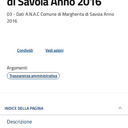
di Savoia Anno 2016
Dettagli del documento
03 - Dati A.N.A.C Comune di Margherita di Savoia Anno
2016
Condividi
Vedi azioni
Argomenti
Trasparenza amministrativa
INDICE DELLA PAGINA
Descrizione