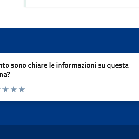
to sono chiare le informazioni su questa
na?
1 stelle su 5
uta 2 stelle su 5
Valuta 3 stelle su 5
Valuta 4 stelle su 5
Valuta 5 stelle su 5