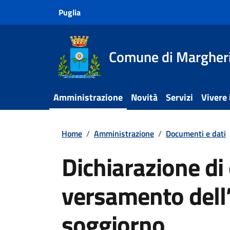
Vai ai contenuti
Vai al footer
Puglia
Comune di Margheri
Amministrazione
Novità
Servizi
Vivere
Home
/
Amministrazione
/
Documenti e dati
Dichiarazione d
versamento dell
soggiorno