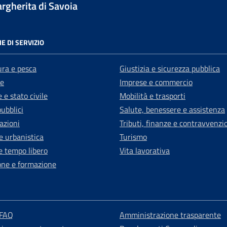
gherita di Savoia
E DI SERVIZIO
ura e pesca
Giustizia e sicurezza pubblica
e
Imprese e commercio
 e stato civile
Mobilità e trasporti
pubblici
Salute, benessere e assistenza
azioni
Tributi, finanze e contravvenzi
e urbanistica
Turismo
e tempo libero
Vita lavorativa
one e formazione
 FAQ
Amministrazione trasparente