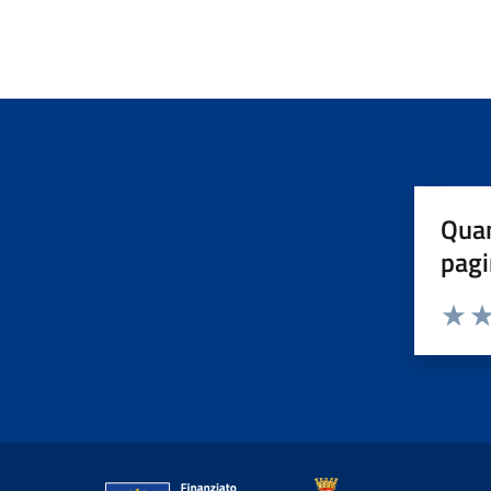
Quan
pagi
Valuta 
Val