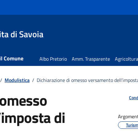
ta di Savoia
 il Comune
Albo Pretorio
Amm. Trasparente
Agricoltur
/
Modulistica
/
Dichiarazione di omesso versamento dell’imposta
i omesso
Cond
’imposta di
Argoment
Turis