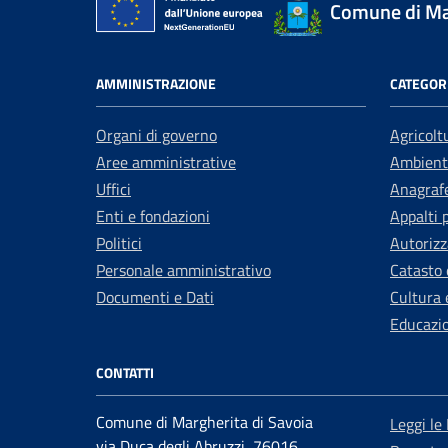
Comune di Mar
AMMINISTRAZIONE
CATEGORI
Organi di governo
Agricolt
Aree amministrative
Ambient
Uffici
Anagrafe
Enti e fondazioni
Appalti 
Politici
Autorizz
Personale amministrativo
Catasto 
Documenti e Dati
Cultura 
Educazi
CONTATTI
Comune di Margherita di Savoia
Leggi le
via Duca degli Abruzzi, 76016