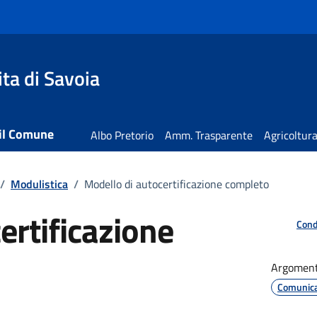
ta di Savoia
 il Comune
Albo Pretorio
Amm. Trasparente
Agricoltur
/
Modulistica
/
Modello di autocertificazione completo
ertificazione
Cond
Argoment
Comunicaz