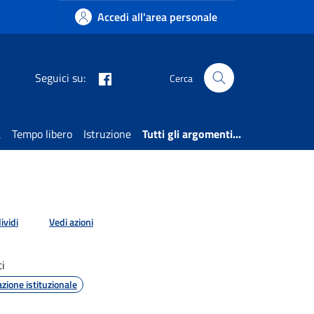
Accedi all'area personale
Facebook
Seguici su:
Cerca
a
Tempo libero
Istruzione
Tutti gli argomenti...
ividi
Vedi azioni
i
ione istituzionale