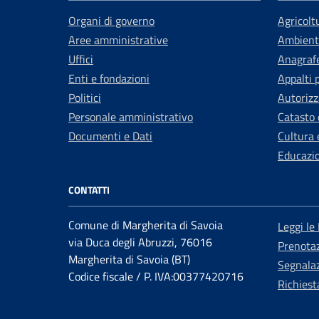
Organi di governo
Agricolt
Aree amministrative
Ambient
Uffici
Anagrafe
Enti e fondazioni
Appalti 
Politici
Autorizz
Personale amministrativo
Catasto 
Documenti e Dati
Cultura 
Educazi
CONTATTI
Comune di Margherita di Savoia
Leggi le
via Duca degli Abruzzi, 76016
Prenota
Margherita di Savoia (BT)
Segnalaz
Codice fiscale / P. IVA:00377420716
Richiest