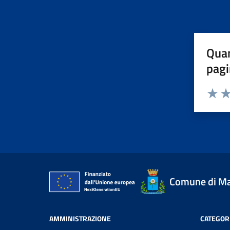
Quan
pagi
Valuta 
Val
Comune di Mar
AMMINISTRAZIONE
CATEGORI