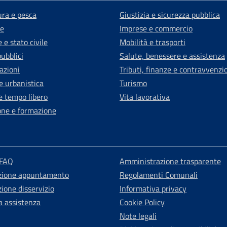
ura e pesca
Giustizia e sicurezza pubblica
e
Imprese e commercio
 e stato civile
Mobilità e trasporti
pubblici
Salute, benessere e assistenza
azioni
Tributi, finanze e contravvenzi
e urbanistica
Turismo
e tempo libero
Vita lavorativa
one e formazione
 FAQ
Amministrazione trasparente
zione appuntamento
Regolamenti Comunali
ione disservizio
Informativa privacy
a assistenza
Cookie Policy
Note legali