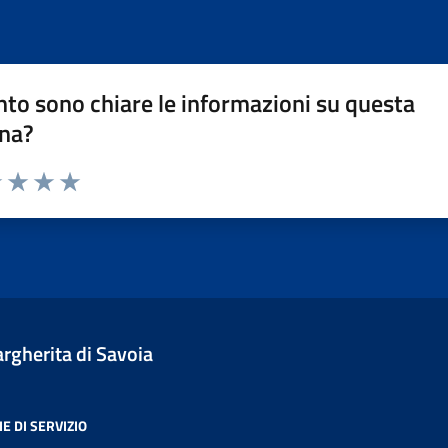
to sono chiare le informazioni su questa
na?
1 stelle su 5
uta 2 stelle su 5
Valuta 3 stelle su 5
Valuta 4 stelle su 5
Valuta 5 stelle su 5
gherita di Savoia
E DI SERVIZIO