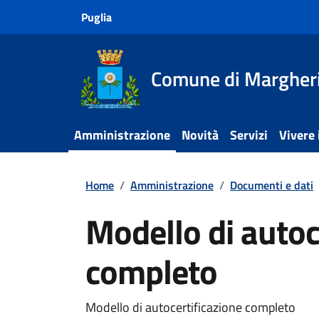
Vai ai contenuti
Vai al footer
Puglia
Comune di Margheri
Amministrazione
Novità
Servizi
Vivere
Home
/
Amministrazione
/
Documenti e dati
Modello di autoc
completo
Dettagli del documento
Modello di autocertificazione completo