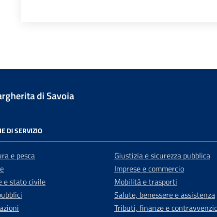
gherita di Savoia
E DI SERVIZIO
ura e pesca
Giustizia e sicurezza pubblica
e
Imprese e commercio
 e stato civile
Mobilità e trasporti
pubblici
Salute, benessere e assistenza
azioni
Tributi, finanze e contravvenzi