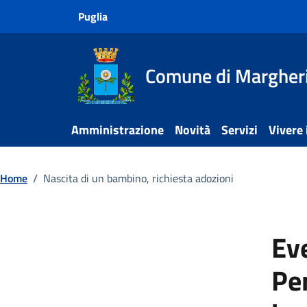
Vai ai contenuti
Vai al footer
Puglia
Comune di Margheri
Amministrazione
Novità
Servizi
Vivere
Home
/
Nascita di un bambino, richiesta adozioni
Eve
Pe