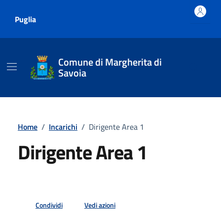
Vai ai contenuti
Vai al footer
Puglia
Comune di Margherita di
Savoia
Home
/
Incarichi
/
Dirigente Area 1
Dirigente Area 1
Condividi
Vedi azioni