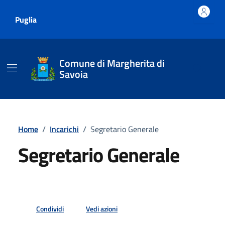
Vai ai contenuti
Vai al footer
Puglia
Comune di Margherita di
Savoia
Home
/
Incarichi
/
Segretario Generale
Segretario Generale
Condividi
Vedi azioni