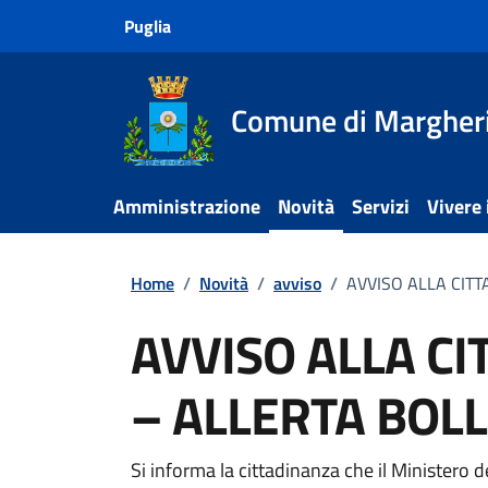
Vai ai contenuti
Vai al footer
Puglia
Comune di Margheri
Amministrazione
Novità
Servizi
Vivere
Home
/
Novità
/
avviso
/
AVVISO ALLA CIT
AVVISO ALLA C
– ALLERTA BOL
Dettagli della notiz
Si informa la cittadinanza che il Ministero d