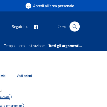
Accedi all'area personale
Facebook
Seguici su:
Cerca
a
Tempo libero
Istruzione
Tutti gli argomenti...
ividi
Vedi azioni
i
e civile
 alle emergenze