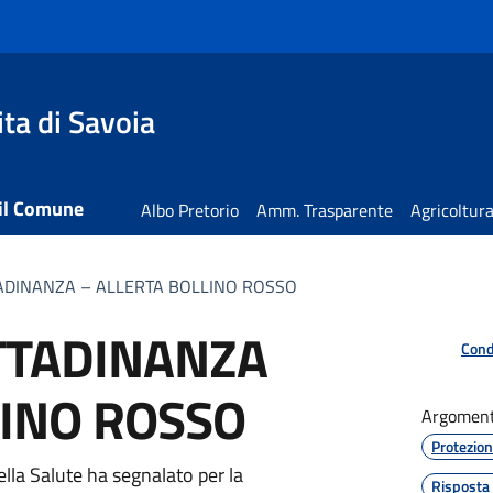
ta di Savoia
 il Comune
Albo Pretorio
Amm. Trasparente
Agricoltur
TADINANZA – ALLERTA BOLLINO ROSSO
ITTADINANZA
Cond
LINO ROSSO
Argoment
Protezion
ia
ella Salute ha segnalato per la
Risposta