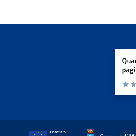
Quan
pagi
Valuta 
Val