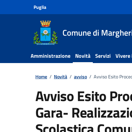
Vai ai contenuti
Vai al footer
Puglia
Comune di Margheri
Amministrazione
Novità
Servizi
Vivere
Home
/
Novità
/
avviso
/
Avviso Esito Proce
Avviso Esito Pro
Gara- Realizzaz
Scolastica Comu