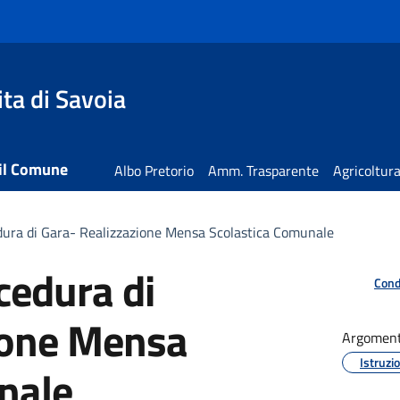
ta di Savoia
 il Comune
Albo Pretorio
Amm. Trasparente
Agricoltur
dura di Gara- Realizzazione Mensa Scolastica Comunale
cedura di
Cond
ione Mensa
Argoment
Istruzi
nale