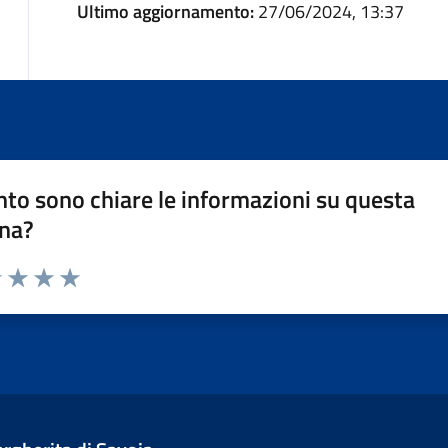
Ultimo aggiornamento:
27/06/2024, 13:37
to sono chiare le informazioni su questa
na?
1 stelle su 5
uta 2 stelle su 5
Valuta 3 stelle su 5
Valuta 4 stelle su 5
Valuta 5 stelle su 5