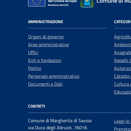
Comune di Mar
AMMINISTRAZIONE
CATEGORI
Organi di governo
Agricolt
Aree amministrative
Ambient
Uffici
Anagrafe
Enti e fondazioni
Appalti 
Politici
Autorizz
Personale amministrativo
Catasto 
Documenti e Dati
Cultura 
Educazi
CONTATTI
Comune di Margherita di Savoia
Leggi le
via Duca degli Abruzzi, 76016
Prenota