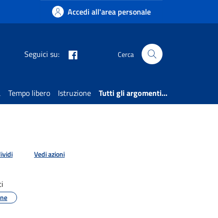
Accedi all'area personale
Facebook
Seguici su:
Cerca
a
Tempo libero
Istruzione
Tutti gli argomenti...
ividi
Vedi azioni
i
one