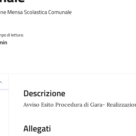
ia
ione Mensa Scolastica Comunale
po di lettura:
min
Descrizione
Avviso Esito Procedura di Gara- Realizzazi
Allegati