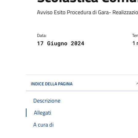
Dettagli della notiz
Avviso Esito Procedura di Gara- Realizzaz
Data:
Tem
1 
17 Giugno 2024
INDICE DELLA PAGINA
Descrizione
Allegati
A cura di