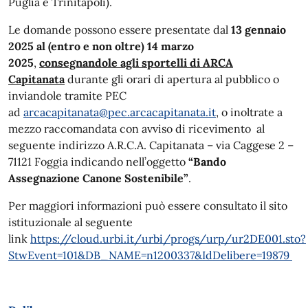
Puglia e Trinitapoli).
Le domande possono essere presentate dal
13 gennaio
2025 al (entro e non oltre) 14 marzo
2025
,
consegnandole agli sportelli di ARCA
Capitanata
durante gli orari di apertura al pubblico o
inviandole tramite PEC
ad
arcacapitanata@pec.arcacapitanata.it
, o inoltrate a
mezzo raccomandata con avviso di ricevimento al
seguente indirizzo A.R.C.A. Capitanata – via Caggese 2 –
71121 Foggia indicando nell’oggetto
“Bando
Assegnazione Canone Sostenibile”
.
Per maggiori informazioni può essere consultato il sito
istituzionale al seguente
link
https://cloud.urbi.it/urbi/progs/urp/ur2DE001.sto?
StwEvent=101&DB_NAME=n1200337&IdDelibere=19879