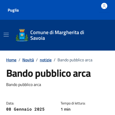
Vai ai contenuti
Vai al footer
Puglia
Comune di Margherita di
Savoia
Home
/
Novità
/
notizie
/
Bando pubblico arca
Bando pubblico arca
Dettagli della notizia
Bando pubblico arca
Data:
Tempo di lettura:
1 min
08 Gennaio 2025