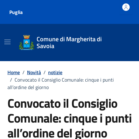
Vai ai contenuti
Vai al footer
Puglia
Comune di Margherita di
Savoia
Home
/
Novità
/
notizie
/
Convocato il Consiglio Comunale: cinque i punti
all’ordine del giorno
Convocato il Consiglio
Comunale: cinque i punti
all’ordine del giorno