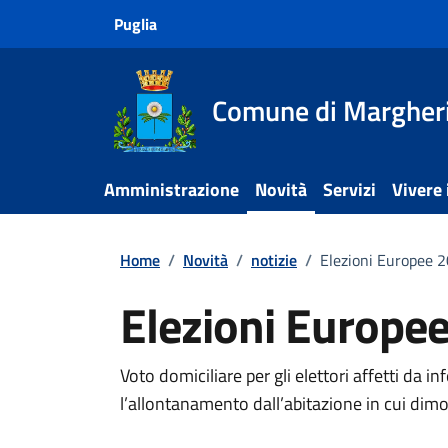
Vai ai contenuti
Vai al footer
Puglia
Comune di Margheri
Amministrazione
Novità
Servizi
Vivere
Home
/
Novità
/
notizie
/
Elezioni Europee 
Elezioni Europe
Dettagli della notiz
Voto domiciliare per gli elettori affetti da 
l’allontanamento dall’abitazione in cui dim