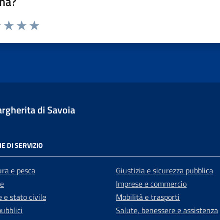
na?
1 stelle su 5
uta 2 stelle su 5
Valuta 3 stelle su 5
Valuta 4 stelle su 5
Valuta 5 stelle su 5
gherita di Savoia
E DI SERVIZIO
ura e pesca
Giustizia e sicurezza pubblica
e
Imprese e commercio
 e stato civile
Mobilità e trasporti
pubblici
Salute, benessere e assistenza