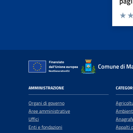
pagi
Valuta 
Val
Comune di Mar
AMMINISTRAZIONE
CATEGORI
Organi di governo
Agricolt
Aree amministrative
Ambient
Uffici
Anagrafe
Enti e fondazioni
Appalti 