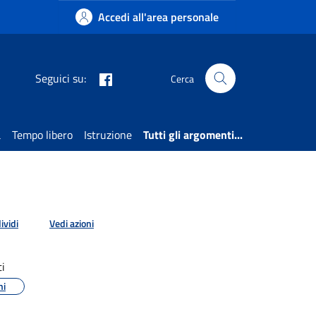
Accedi all'area personale
Facebook
Seguici su:
Cerca
a
Tempo libero
Istruzione
Tutti gli argomenti...
ividi
Vedi azioni
i
ni