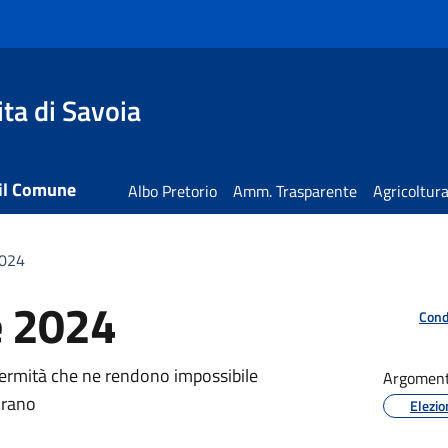
ta di Savoia
 il Comune
Albo Pretorio
Amm. Trasparente
Agricoltur
2024
e 2024
Cond
ia
infermità che ne rendono impossibile
Argoment
orano
Elezio