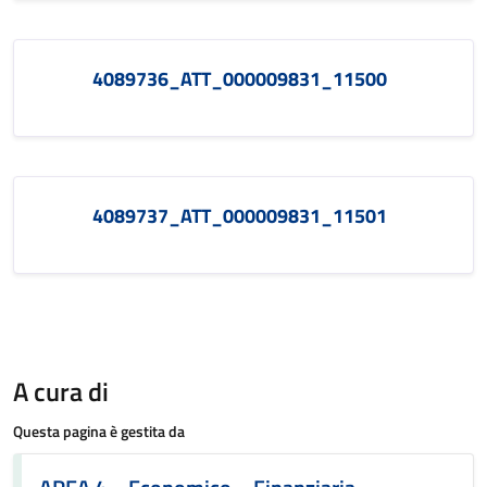
4089736_ATT_000009831_11500
4089737_ATT_000009831_11501
A cura di
Questa pagina è gestita da