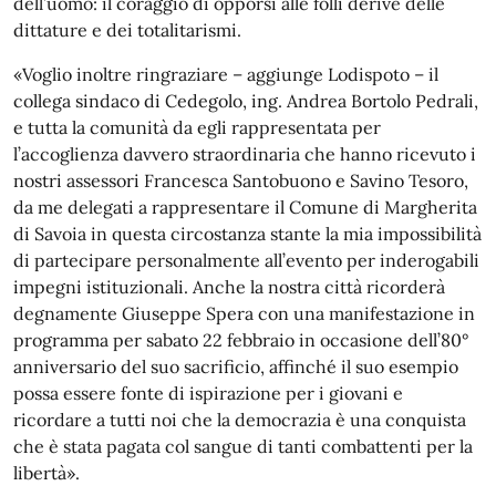
dell’uomo: il coraggio di opporsi alle folli derive delle
dittature e dei totalitarismi.
«Voglio inoltre ringraziare – aggiunge Lodispoto – il
collega sindaco di Cedegolo, ing. Andrea Bortolo Pedrali,
e tutta la comunità da egli rappresentata per
l’accoglienza davvero straordinaria che hanno ricevuto i
nostri assessori Francesca Santobuono e Savino Tesoro,
da me delegati a rappresentare il Comune di Margherita
di Savoia in questa circostanza stante la mia impossibilità
di partecipare personalmente all’evento per inderogabili
impegni istituzionali. Anche la nostra città ricorderà
degnamente Giuseppe Spera con una manifestazione in
programma per sabato 22 febbraio in occasione dell’80°
anniversario del suo sacrificio, affinché il suo esempio
possa essere fonte di ispirazione per i giovani e
ricordare a tutti noi che la democrazia è una conquista
che è stata pagata col sangue di tanti combattenti per la
libertà».