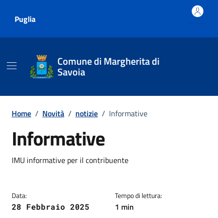
Vai ai contenuti
Vai al footer
Puglia
Comune di Margherita di
Savoia
Home
/
Novità
/
notizie
/
Informative
Informative
Dettagli della notizia
IMU informative per il contribuente
Data:
Tempo di lettura:
1 min
28 Febbraio 2025