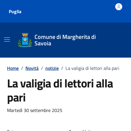
Vai ai contenuti
Vai al footer
Puglia
Comune di Margherita di
Savoia
Home
/
Novità
/
notizie
/
La valigia di lettori alla pari
La valigia di lettori alla
pari
Dettagli della notizia
Martedì 30 settembre 2025