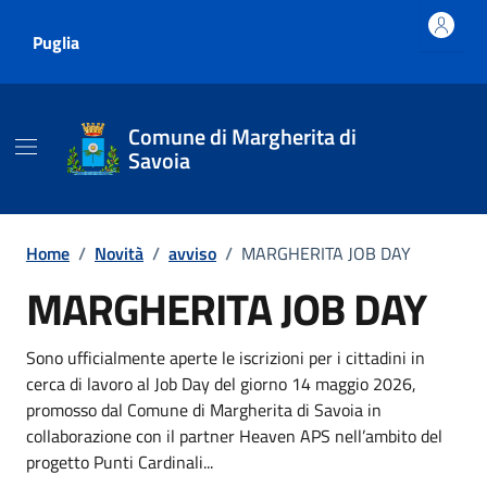
Vai ai contenuti
Vai al footer
Puglia
Comune di Margherita di
Savoia
Home
/
Novità
/
avviso
/
MARGHERITA JOB DAY
MARGHERITA JOB DAY
Dettagli della notizia
Sono ufficialmente aperte le iscrizioni per i cittadini in
cerca di lavoro al Job Day del giorno 14 maggio 2026,
promosso dal Comune di Margherita di Savoia in
collaborazione con il partner Heaven APS nell’ambito del
progetto Punti Cardinali...