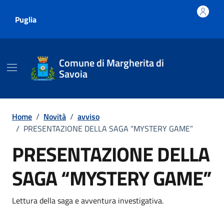
Vai ai contenuti
Vai al footer
Puglia
Comune di Margherita di
Savoia
Home
/
Novità
/
avviso
/
PRESENTAZIONE DELLA SAGA “MYSTERY GAME”
PRESENTAZIONE DELLA
SAGA “MYSTERY GAME”
Dettagli della notizia
Lettura della saga e avventura investigativa.