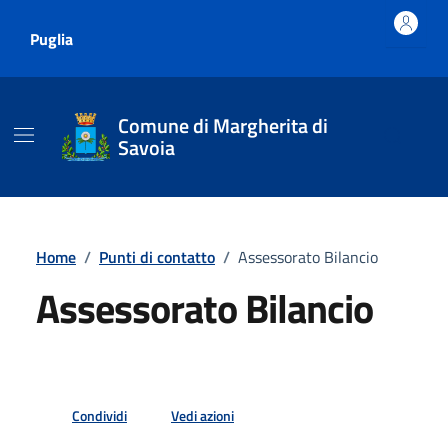
Vai ai contenuti
Vai al footer
Puglia
Comune di Margherita di
Savoia
Home
/
Punti di contatto
/
Assessorato Bilancio
Assessorato Bilancio
Condividi
Vedi azioni