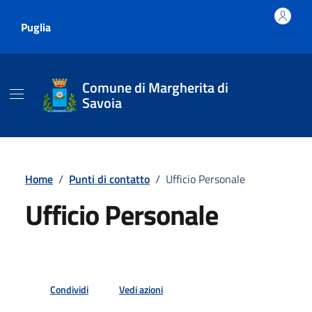
Vai ai contenuti
Vai al footer
Puglia
Comune di Margherita di
Savoia
Home
/
Punti di contatto
/
Ufficio Personale
Ufficio Personale
Condividi
Vedi azioni