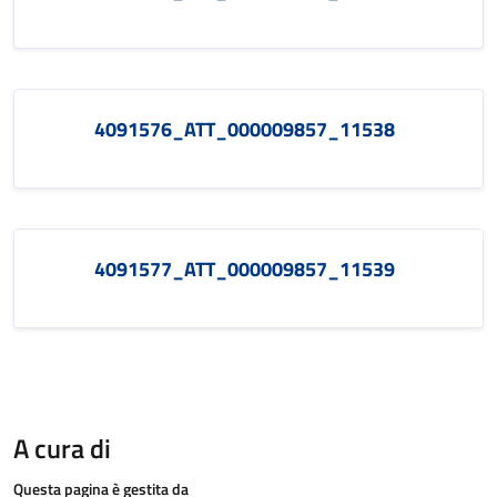
4091576_ATT_000009857_11538
4091577_ATT_000009857_11539
A cura di
Questa pagina è gestita da