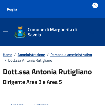
Vai ai contenuti
Vai al footer
Puglia
Comune di Margherita di
Savoia
Home
/
Amministrazione
/
Personale amministrativo
/
Dott.ssa Antonia Rutigliano
Dott.ssa Antonia Rutigliano
Dirigente Area 3 e Area 5
Condividi
Vedi azioni